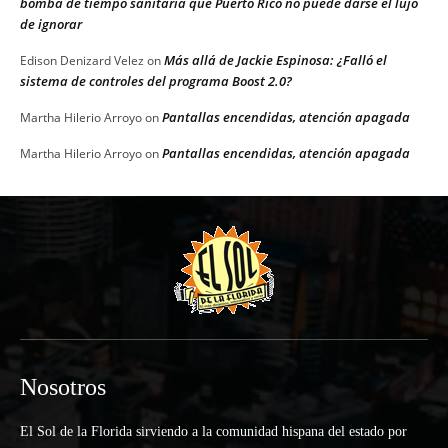
bomba de tiempo sanitaria que Puerto Rico no puede darse el lujo
de ignorar
Más allá de Jackie Espinosa: ¿Falló el
Edison Denizard Velez
on
sistema de controles del programa Boost 2.0?
Pantallas encendidas, atención apagada
Martha Hilerio Arroyo
on
Pantallas encendidas, atención apagada
Martha Hilerio Arroyo
on
Nosotros
El Sol de la Florida sirviendo a la comunidad hispana del estado por