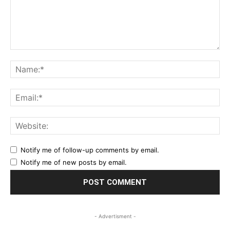
Comment:
Na
Ema
Web
Notify me of follow-up comments by email.
Notify me of new posts by email.
- Advertisment -