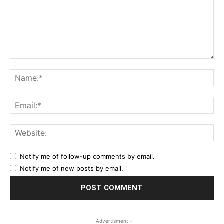
Comment:
Na
Ema
Web
Notify me of follow-up comments by email.
Notify me of new posts by email.
- Advertisment -