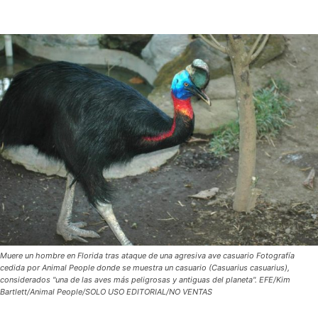
Muere un hombre en Florida tras ataque de una agresiva ave casuario Fotografía
cedida por Animal People donde se muestra un casuario (Casuarius casuarius),
considerados "una de las aves más peligrosas y antiguas del planeta". EFE/Kim
Bartlett/Animal People/SOLO USO EDITORIAL/NO VENTAS