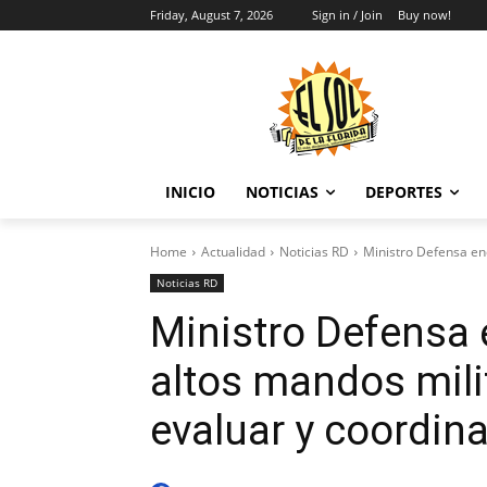
Friday, August 7, 2026
Sign in / Join
Buy now!
INICIO
NOTICIAS
DEPORTES
Home
Actualidad
Noticias RD
Ministro Defensa enc
Noticias RD
Ministro Defensa
altos mandos milit
evaluar y coordin