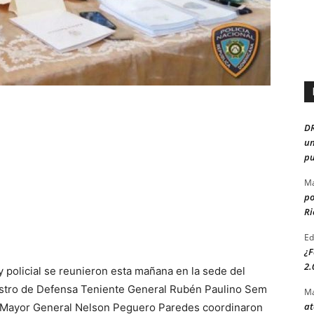
D
un
pu
Ma
po
Ri
Ed
¿F
2.
y policial se reunieron esta mañana en la sede del
inistro de Defensa Teniente General Rubén Paulino Sem
Ma
at
al, Mayor General Nelson Peguero Paredes coordinaron