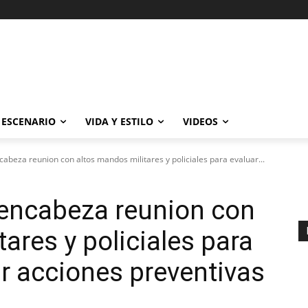
ESCENARIO
VIDA Y ESTILO
VIDEOS
abeza reunion con altos mandos militares y policiales para evaluar...
 encabeza reunion con
ares y policiales para
ar acciones preventivas