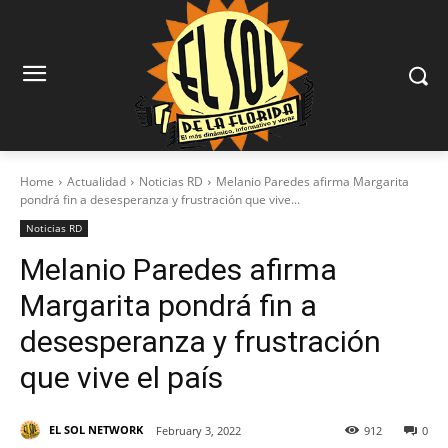
Home
Actualidad
Noticias RD
Melanio Paredes afirma Margarita
pondrá fin a desesperanza y frustración que vive...
Noticias RD
Melanio Paredes afirma
Margarita pondrá fin a
desesperanza y frustración
que vive el país
EL SOL NETWORK
February 3, 2022
912
0