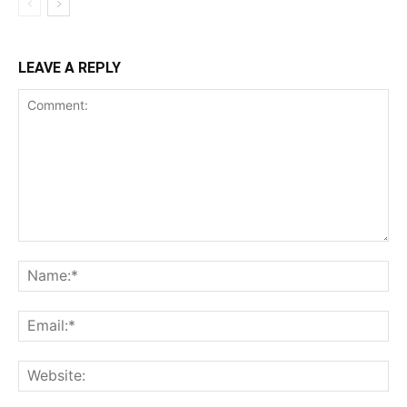
LEAVE A REPLY
Comment:
Na
Ema
Web