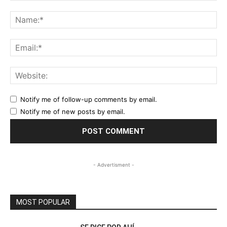
Comment:
Na
Ema
Web
Notify me of follow-up comments by email.
Notify me of new posts by email.
- Advertisment -
MOST POPULAR