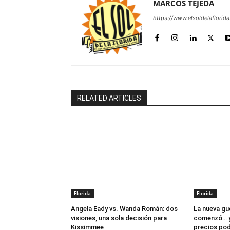
MARCOS TEJEDA
https://www.elsoldelaflorid
RELATED ARTICLES
Florida
Florida
Angela Eady vs. Wanda Román: dos
La nueva gu
visiones, una sola decisión para
comenzó… y
Kissimmee
precios pod