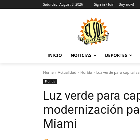
Saturday, August 8, 2026
Sign in / Join
Buy now!
INICIO
NOTICIAS
DEPORTES
Home
Actualidad
Florida
Luz verde para capitaliz
Florida
Luz verde para cap
modernización par
Miami