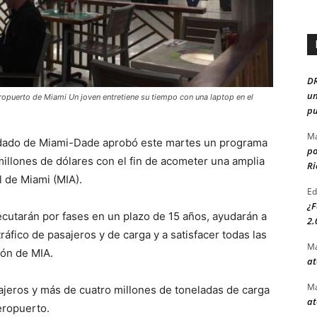
D
un
eropuerto de Miami Un joven entretiene su tiempo con una laptop en el
pu
Ma
ndado de Miami-Dade aprobó este martes un programa
po
millones de dólares con el fin de acometer una amplia
Ri
 de Miami (MIA).
Ed
¿F
cutarán por fases en un plazo de 15 años, ayudarán a
2.
áfico de pasajeros y de carga y a satisfacer todas las
Ma
ión de MIA.
at
Ma
jeros y más de cuatro millones de toneladas de carga
at
eropuerto.