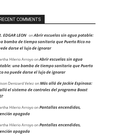
RECENT COMMENTS
R. EDGAR LEON
Abrir escuelas sin agua potable:
on
a bomba de tiempo sanitaria que Puerto Rico no
ede darse el lujo de ignorar
Abrir escuelas sin agua
rtha Hilerio Arroyo
on
table: una bomba de tiempo sanitaria que Puerto
co no puede darse el lujo de ignorar
Más allá de Jackie Espinosa:
ison Denizard Velez
on
alló el sistema de controles del programa Boost
0?
Pantallas encendidas,
rtha Hilerio Arroyo
on
ención apagada
Pantallas encendidas,
rtha Hilerio Arroyo
on
ención apagada