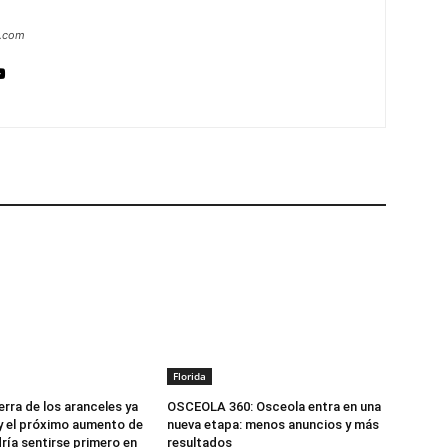
a.com
Florida
erra de los aranceles ya
OSCEOLA 360: Osceola entra en una
 el próximo aumento de
nueva etapa: menos anuncios y más
ría sentirse primero en
resultados