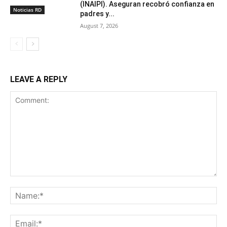
(INAIPI). Aseguran recobró confianza en
Noticias RD
padres y...
August 7, 2026
LEAVE A REPLY
Comment:
Na
Ema