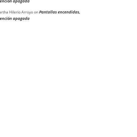
ención apagada
Pantallas encendidas,
rtha Hilerio Arroyo
on
ención apagada