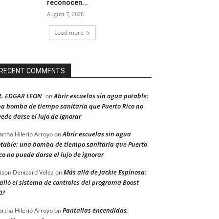
reconocen...
August 7, 2026
Load more
RECENT COMMENTS
R. EDGAR LEON
Abrir escuelas sin agua potable:
on
a bomba de tiempo sanitaria que Puerto Rico no
ede darse el lujo de ignorar
Abrir escuelas sin agua
rtha Hilerio Arroyo
on
table: una bomba de tiempo sanitaria que Puerto
co no puede darse el lujo de ignorar
Más allá de Jackie Espinosa:
ison Denizard Velez
on
alló el sistema de controles del programa Boost
0?
Pantallas encendidas,
rtha Hilerio Arroyo
on