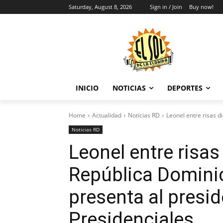
Saturday, August 8, 2026
Sign in / Join
Buy now!
INICIO
NOTICIAS
DEPORTES
Home
Actualidad
Noticias RD
Leonel entre risas di
Noticias RD
Leonel entre risas
República Dominica
presenta al presid
Presidenciales