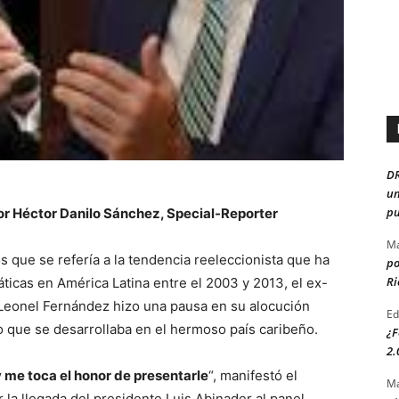
D
un
pu
or Héctor Danilo Sánchez, Special-Reporter
Ma
 que se refería a la tendencia reeleccionista que ha
po
Ri
ticas en América Latina entre el 2003 y 2013, el ex-
 Leonel Fernández hizo una pausa en su alocución
Ed
o que se desarrollaba en el hermoso país caribeño.
¿F
2.
y me toca el honor de presentarle
“, manifestó el
Ma
r la llegada del presidente Luis Abinader al panel