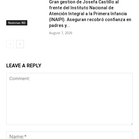
Gran gestion de Josefa Castillo al
frente del Instituto Nacional de
Atención Integral a la Primera Infancia
(INAIPI). Aseguran recobró confianza en
Noticias RD
padres y...
August 7, 2026
LEAVE A REPLY
Comment:
Na