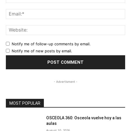
Ema
Web
Notify me of follow-up comments by email.
Notify me of new posts by email.
- Advertisment -
MOST POPULAR
OSCEOLA 360: Osceola vuelve hoy a las
aulas
August 10, 2026