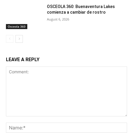
OSCEOLA 360: Buenaventura Lakes
comienza a cambiar de rostro
August 6, 2026
Osceola 360
LEAVE A REPLY
Comment:
Na