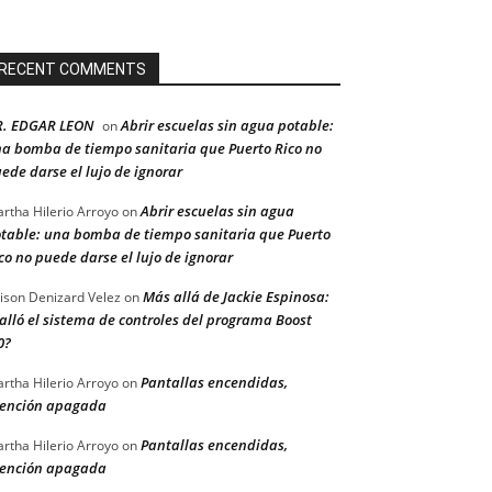
RECENT COMMENTS
R. EDGAR LEON
Abrir escuelas sin agua potable:
on
a bomba de tiempo sanitaria que Puerto Rico no
ede darse el lujo de ignorar
Abrir escuelas sin agua
rtha Hilerio Arroyo
on
table: una bomba de tiempo sanitaria que Puerto
co no puede darse el lujo de ignorar
Más allá de Jackie Espinosa:
ison Denizard Velez
on
alló el sistema de controles del programa Boost
0?
Pantallas encendidas,
rtha Hilerio Arroyo
on
ención apagada
Pantallas encendidas,
rtha Hilerio Arroyo
on
ención apagada