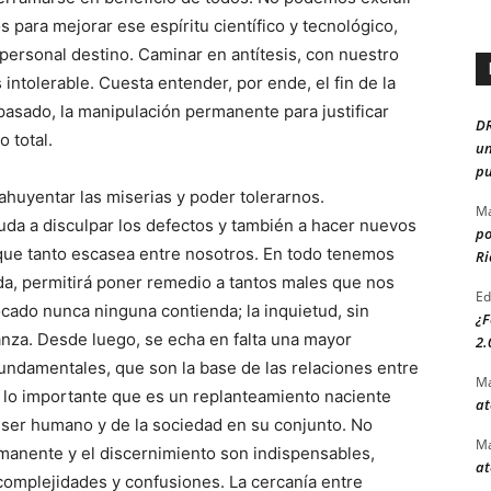
para mejorar ese espíritu científico y tecnológico,
ersonal destino. Caminar en antítesis, con nuestro
 intolerable. Cuesta entender, por ende, el fin de la
 pasado, la manipulación permanente para justificar
D
 total.
un
pu
ahuyentar las miserias y poder tolerarnos.
Ma
uda a disculpar los defectos y también a hacer nuevos
po
que tanto escasea entre nosotros. En todo tenemos
Ri
a, permitirá poner remedio a tantos males que nos
Ed
cado nunca ninguna contienda; la inquietud, sin
¿F
anza. Desde luego, se echa en falta una mayor
2.
fundamentales, que son la base de las relaciones entre
Ma
í, lo importante que es un replanteamiento naciente
at
 ser humano y de la sociedad en su conjunto. No
Ma
rmanente y el discernimiento son indispensables,
at
omplejidades y confusiones. La cercanía entre