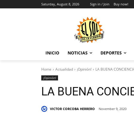
Saturday, August 8, 2026
Sign in / Join
Buy now!
INICIO
NOTICIAS
DEPORTES
Home
Actualidad
¡Opinión!
LA BUENA CONCIENCI
¡Opinión!
LA BUENA CONCI
VICTOR CORCOBA HERRERO
November 9, 2020
Share