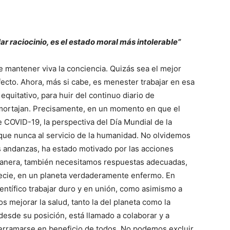
ar raciocinio, es el estado moral más intolerable”
 mantener viva la conciencia. Quizás sea el mejor
fecto. Ahora, más si cabe, es menester trabajar en esa
 equitativo, para huir del continuo diario de
mortajan. Precisamente, en un momento en que el
 COVID-19, la perspectiva del Día Mundial de la
que nunca al servicio de la humanidad. No olvidemos
s andanzas, ha estado motivado por las acciones
manera, también necesitamos respuestas adecuadas,
ecie, en un planeta verdaderamente enfermo. En
entífico trabajar duro y en unión, como asimismo a
 mejorar la salud, tanto la del planeta como la
esde su posición, está llamado a colaborar y a
derramarse en beneficio de todos. No podemos excluir