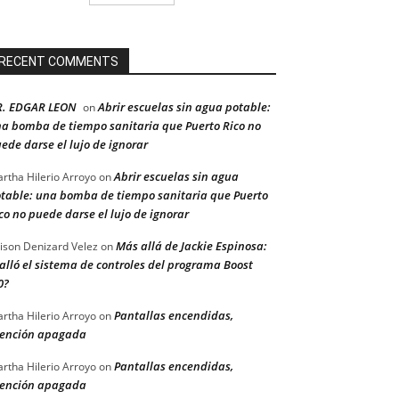
RECENT COMMENTS
R. EDGAR LEON
Abrir escuelas sin agua potable:
on
a bomba de tiempo sanitaria que Puerto Rico no
ede darse el lujo de ignorar
Abrir escuelas sin agua
rtha Hilerio Arroyo
on
table: una bomba de tiempo sanitaria que Puerto
co no puede darse el lujo de ignorar
Más allá de Jackie Espinosa:
ison Denizard Velez
on
alló el sistema de controles del programa Boost
0?
Pantallas encendidas,
rtha Hilerio Arroyo
on
ención apagada
Pantallas encendidas,
rtha Hilerio Arroyo
on
ención apagada