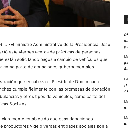
D
un
R. D.-El ministro Administrativo de la Presidencia, José
pu
ertó este viernes acerca de prácticas de personas
Ma
e están solicitando pagos a cambio de vehículos que
po
r como parte de donaciones gubernamentales.
Ri
Ed
istración que encabeza el Presidente Dominicano
¿F
nchez cumple fielmente con las promesas de donación
2.
ulancias y otros tipos de vehículos, como parte del
Ma
icas Sociales.
at
Ma
ne claramente establecido que esas donaciones
at
de productores y de diversas entidades sociales son a