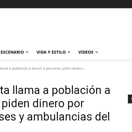
ESCENARIO
VIDA Y ESTILO
VIDEOS
lama a población a desoír a personas piden dinero...
a llama a población a
 piden dinero por
ses y ambulancias del