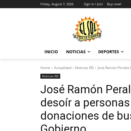
Friday, August 7, 2026
Sign in / Join
Buy now!
INICIO
NOTICIAS
DEPORTES
Home
Actualidad
Noticias RD
José Ramón Peralta l
Noticias RD
José Ramón Peralt
desoír a personas
donaciones de bu
Gobierno