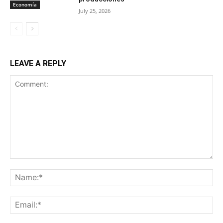
Economía
July 25, 2026
LEAVE A REPLY
Comment:
Na
Ema