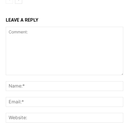
LEAVE A REPLY
Comment:
Na
Ema
Web