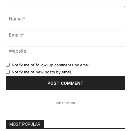
Comment:
Na
Ema
Web
Notify me of follow-up comments by email.
Notify me of new posts by email.
- Advertisment -
MOST POPULAR