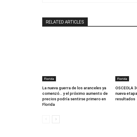
RELATED ARTICLES
Florida
Florida
La nueva guerra de los aranceles ya
OSCEOLA 360
comenzó… y el próximo aumento de
nueva etapa
precios podría sentirse primero en
resultados
Florida