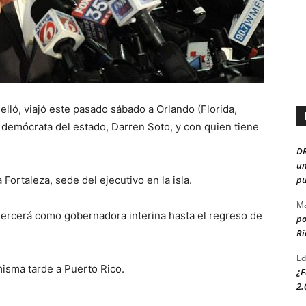
lló, viajó este pasado sábado a Orlando (Florida,
 demócrata del estado, Darren Soto, y con quien tiene
D
un
pu
ortaleza, sede del ejecutivo en la isla.
Ma
ejercerá como gobernadora interina hasta el regreso de
po
Ri
Ed
misma tarde a Puerto Rico.
¿F
2.