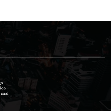
go
ico
Canal