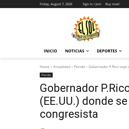
Friday, August 7, 2026
Sign in / Join
Buy now!
INICIO
NOTICIAS
DEPORTES
Home
Actualidad
Florida
Gobernador P.Rico viaja 
Florida
Gobernador P.Rico
(EE.UU.) donde se
congresista