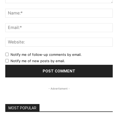
Comment:
Na
Ema
Web
Notify me of follow-up comments by email.
Notify me of new posts by email.
- Advertisment -
MOST POPULAR