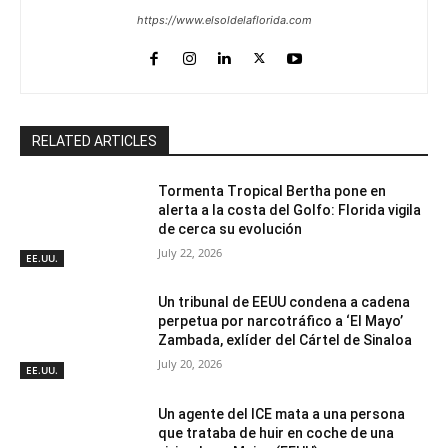
https://www.elsoldelaflorida.com
RELATED ARTICLES
Tormenta Tropical Bertha pone en
alerta a la costa del Golfo: Florida vigila
de cerca su evolución
July 22, 2026
EE.UU.
Un tribunal de EEUU condena a cadena
perpetua por narcotráfico a ‘El Mayo’
Zambada, exlíder del Cártel de Sinaloa
July 20, 2026
EE.UU.
Un agente del ICE mata a una persona
que trataba de huir en coche de una