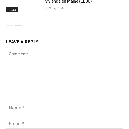
vivienda en Maine (EEUU)
July 14, 2026
EE.UU.
LEAVE A REPLY
Comment:
Na
Ema