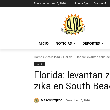
Thursday, August 6, 2026
Sign in / Join
Buy now!
INICIO
NOTICIAS
DEPORTES
Home
Actualidad
Florida
Florida: levantan zona de
Florida
Florida: levantan 
zika en South Be
MARCOS TEJEDA
December 10, 2016