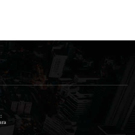
:
ara