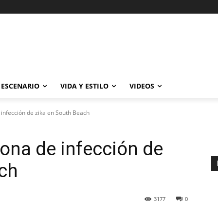
ESCENARIO
VIDA Y ESTILO
VIDEOS
 infección de zika en South Beach
zona de infección de
ach
3177
0