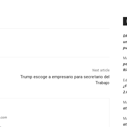
D
un
pu
Ma
po
Ri
Next article
Trump escoge a empresario para secretario del
Ed
Trabajo
¿F
2.
Ma
at
a.com
Ma
at