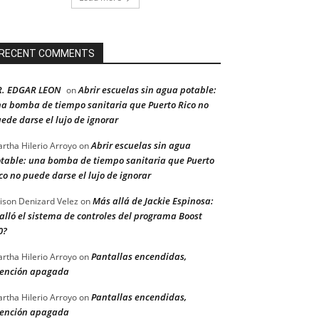
RECENT COMMENTS
R. EDGAR LEON
Abrir escuelas sin agua potable:
on
a bomba de tiempo sanitaria que Puerto Rico no
ede darse el lujo de ignorar
Abrir escuelas sin agua
rtha Hilerio Arroyo
on
table: una bomba de tiempo sanitaria que Puerto
co no puede darse el lujo de ignorar
Más allá de Jackie Espinosa:
ison Denizard Velez
on
alló el sistema de controles del programa Boost
0?
Pantallas encendidas,
rtha Hilerio Arroyo
on
ención apagada
Pantallas encendidas,
rtha Hilerio Arroyo
on
ención apagada