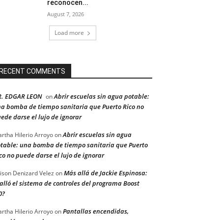
reconocen...
August 7, 2026
Load more
RECENT COMMENTS
R. EDGAR LEON
Abrir escuelas sin agua potable:
on
a bomba de tiempo sanitaria que Puerto Rico no
ede darse el lujo de ignorar
Abrir escuelas sin agua
rtha Hilerio Arroyo
on
table: una bomba de tiempo sanitaria que Puerto
co no puede darse el lujo de ignorar
Más allá de Jackie Espinosa:
ison Denizard Velez
on
alló el sistema de controles del programa Boost
0?
Pantallas encendidas,
rtha Hilerio Arroyo
on