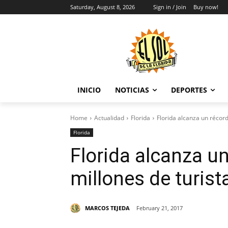
Saturday, August 8, 2026
Sign in / Join
Buy now!
INICIO
NOTICIAS
DEPORTES
Home
Actualidad
Florida
Florida alcanza un récor
Florida
Florida alcanza u
millones de turist
MARCOS TEJEDA
February 21, 2017