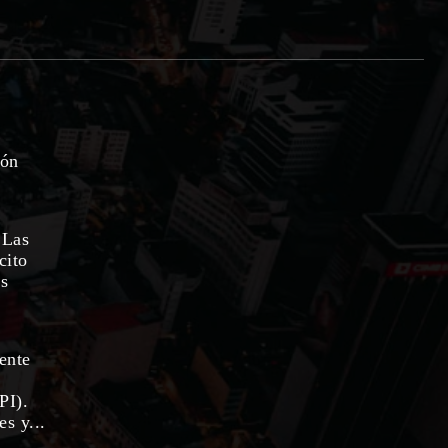
ión
 Las
cito
as
rente
PI).
s y...