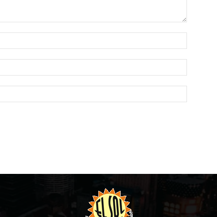
Name:*
Email:*
Website: