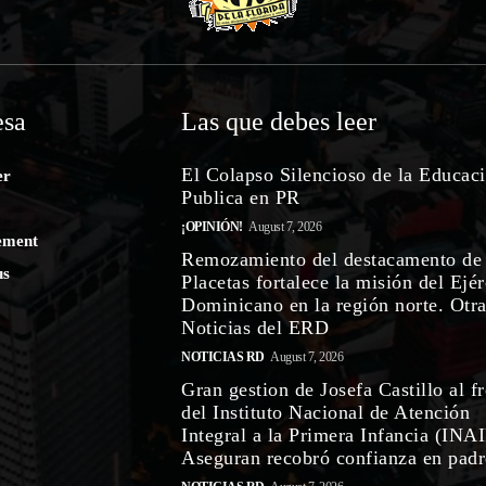
sa
Las que debes leer
El Colapso Silencioso de la Educac
er
Publica en PR
¡OPINIÓN!
August 7, 2026
ement
Remozamiento del destacamento de
us
Placetas fortalece la misión del Ejér
Dominicano en la región norte. Otr
Noticias del ERD
NOTICIAS RD
August 7, 2026
Gran gestion de Josefa Castillo al f
del Instituto Nacional de Atención
Integral a la Primera Infancia (INAI
Aseguran recobró confianza en padre