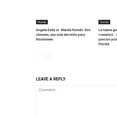
Florida
Florida
Angela Eady vs. Wanda Román: dos
La nueva gu
visiones, una sola decisión para
comenzó… y
Kissimmee
precios pod
Florida
LEAVE A REPLY