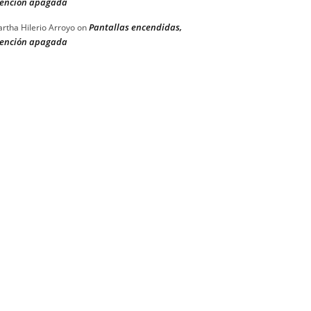
ención apagada
Pantallas encendidas,
rtha Hilerio Arroyo
on
ención apagada