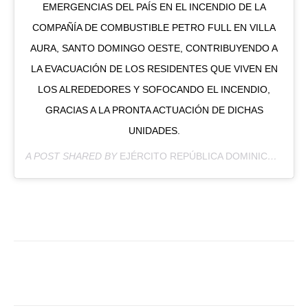
EMERGENCIAS DEL PAÍS EN EL INCENDIO DE LA
COMPAÑÍA DE COMBUSTIBLE PETRO FULL EN VILLA
AURA, SANTO DOMINGO OESTE, CONTRIBUYENDO A
LA EVACUACIÓN DE LOS RESIDENTES QUE VIVEN EN
LOS ALREDEDORES Y SOFOCANDO EL INCENDIO,
GRACIAS A LA PRONTA ACTUACIÓN DE DICHAS
UNIDADES.
A POST SHARED BY
EJÉRCITO REPÚBLICA DOMINICANA
(@E