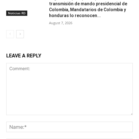
transmisión de mando presidencial de
Colombia, Mandatarios de Colombia y
Noticias RD
honduras lo reconocen...
August 7, 2026
LEAVE A REPLY
Comment:
Na