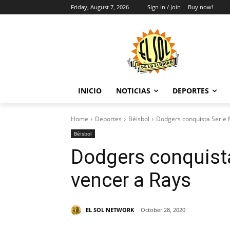
Friday, August 7, 2026
Sign in / Join
Buy now!
INICIO
NOTICIAS
DEPORTES
Home
Deportes
Béisbol
Dodgers conquista Serie 
Béisbol
Dodgers conquista
vencer a Rays
EL SOL NETWORK
October 28, 2020