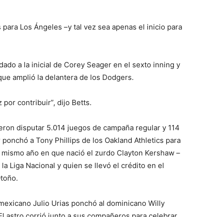
s para Los Ángeles –y tal vez sea apenas el inicio para
dado a la inicial de Corey Seager en el sexto inning y
que amplió la delantera de los Dodgers.
 por contribuir”, dijo Betts.
eron disputar 5.014 juegos de campaña regular y 114
onchó a Tony Phillips de los Oakland Athletics para
el mismo año en que nació el zurdo Clayton Kershaw –
a Liga Nacional y quien se llevó el crédito en el
Otoño.
mexicano Julio Urias ponchó al dominicano Willy
El astro corrió junto a sus compañeros para celebrar