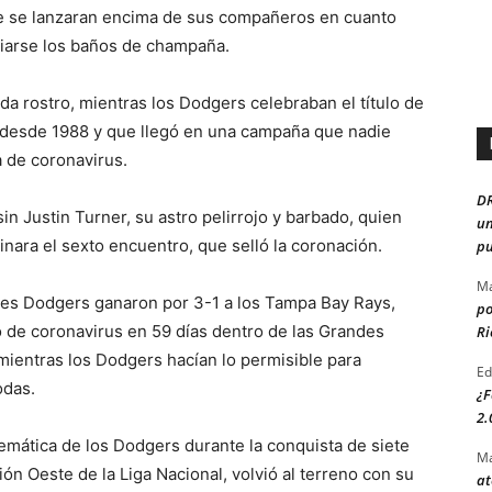
 se lanzaran encima de sus compañeros en cuanto
ciarse los baños de champaña.
da rostro, mientras los Dodgers celebraban el título de
 desde 1988 y que llegó en una campaña que nadie
 de coronavirus.
D
n Justin Turner, su astro pelirrojo y barbado, quien
un
nara el sexto encuentro, que selló la coronación.
pu
Ma
les Dodgers ganaron por 3-1 a los Tampa Bay Rays,
po
vo de coronavirus en 59 días dentro de las Grandes
Ri
 mientras los Dodgers hacían lo permisible para
Ed
odas.
¿F
2.
emática de los Dodgers durante la conquista de siete
Ma
ión Oeste de la Liga Nacional, volvió al terreno con su
at