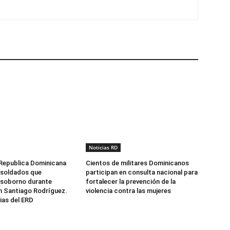
Noticias RD
 Republica Dominicana
Cientos de militares Dominicanos
 soldados que
participan en consulta nacional para
 soborno durante
fortalecer la prevención de la
n Santiago Rodríguez.
violencia contra las mujeres
ias del ERD