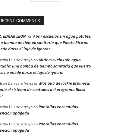
RECENT COMMENTS
R. EDGAR LEON
Abrir escuelas sin agua potable:
on
a bomba de tiempo sanitaria que Puerto Rico no
ede darse el lujo de ignorar
Abrir escuelas sin agua
rtha Hilerio Arroyo
on
table: una bomba de tiempo sanitaria que Puerto
co no puede darse el lujo de ignorar
Más allá de Jackie Espinosa:
ison Denizard Velez
on
alló el sistema de controles del programa Boost
0?
Pantallas encendidas,
rtha Hilerio Arroyo
on
ención apagada
Pantallas encendidas,
rtha Hilerio Arroyo
on
ención apagada