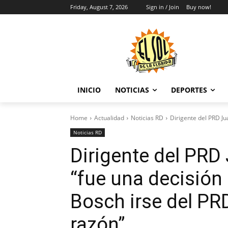
Friday, August 7, 2026
Sign in / Join
Buy now!
INICIO
NOTICIAS
DEPORTES
Home
Actualidad
Noticias RD
Dirigente del PRD Jua
Noticias RD
Dirigente del PRD
“fue una decisión
Bosch irse del PR
razón”