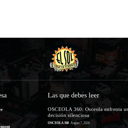
sa
Las que debes leer
OSCEOLA 360: Osceola enfrenta u
er
decisión silenciosa
OSCEOLA 360
August 7, 2026
ement