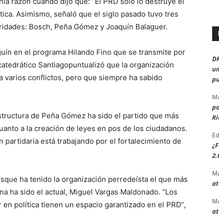
ía razón cuando dijo que: “El PRD solo lo destruye el
tica. Asimismo, señaló que el siglo pasado tuvo tres
aridades: Bosch, Peña Gómez y Joaquín Balaguer.
guín en el programa Hilando Fino que se transmite por
D
catedrático Santiagopuntualizó que la organización
un
ia varios conflictos, pero que siempre ha sabido
pu
Ma
po
estructura de Peña Gómez ha sido el partido que más
Ri
uanto a la creación de leyes en pos de los ciudadanos.
Ed
 partidaria está trabajando por el fortalecimiento de
¿F
2.
Ma
esque ha tenido la organización perredeísta el que más
at
na ha sido el actual, Miguel Vargas Maldonado. “Los
Ma
 en política tienen un espacio garantizado en el PRD”,
at