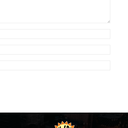
Name:*
Email:*
Website: