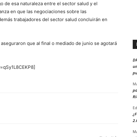
 de esa naturaleza entre el sector salud y el
ianza en que las negociaciones sobre las
demás trabajadores del sector salud concluirán en
aseguraron que al final o mediado de junio se agotará
D
un
?v=qSy1L8CEKP8]
pu
Ma
po
Ri
Ed
¿F
2.
Ma