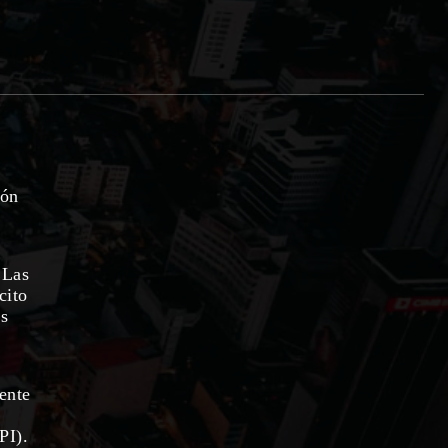
ión
 Las
cito
as
rente
PI).