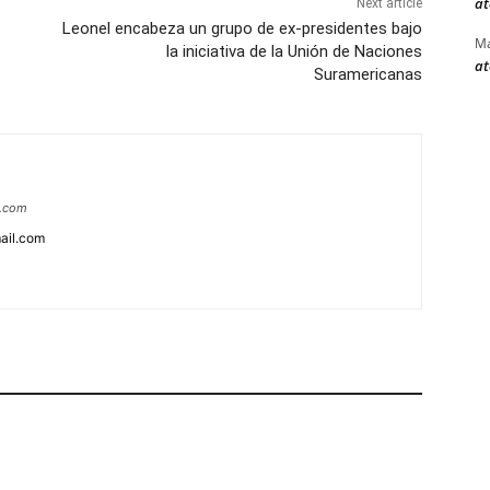
at
Next article
Leonel encabeza un grupo de ex-presidentes bajo
Ma
la iniciativa de la Unión de Naciones
at
Suramericanas
a.com
ail.com