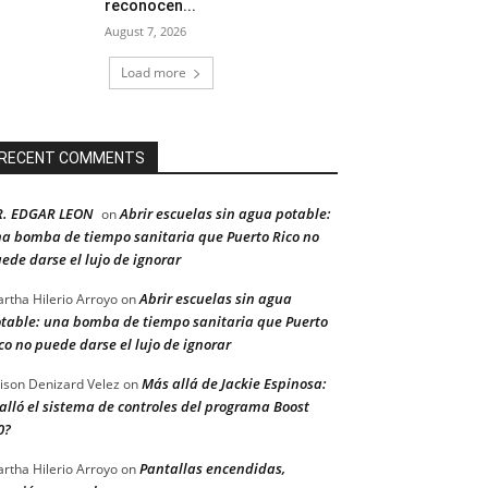
reconocen...
August 7, 2026
Load more
RECENT COMMENTS
R. EDGAR LEON
Abrir escuelas sin agua potable:
on
a bomba de tiempo sanitaria que Puerto Rico no
ede darse el lujo de ignorar
Abrir escuelas sin agua
rtha Hilerio Arroyo
on
table: una bomba de tiempo sanitaria que Puerto
co no puede darse el lujo de ignorar
Más allá de Jackie Espinosa:
ison Denizard Velez
on
alló el sistema de controles del programa Boost
0?
Pantallas encendidas,
rtha Hilerio Arroyo
on