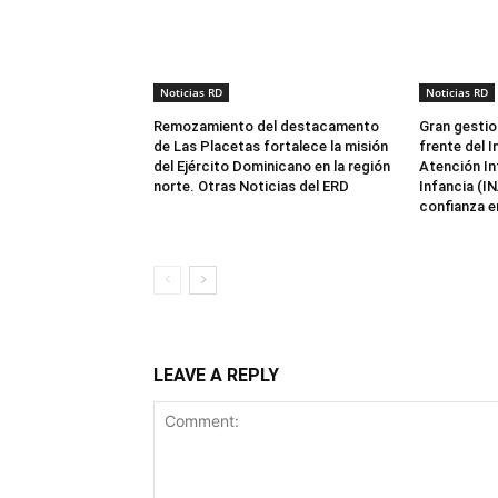
Noticias RD
Noticias RD
Remozamiento del destacamento
Gran gestio
de Las Placetas fortalece la misión
frente del I
del Ejército Dominicano en la región
Atención Int
norte. Otras Noticias del ERD
Infancia (I
confianza en
LEAVE A REPLY