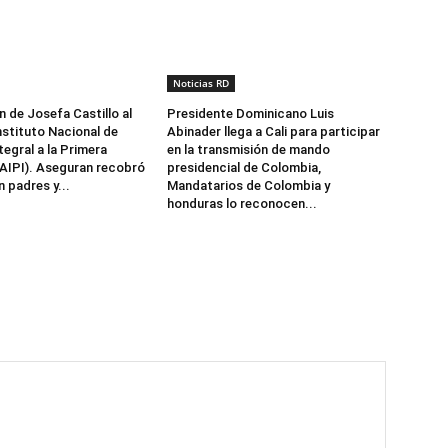
Noticias RD
n de Josefa Castillo al
Presidente Dominicano Luis
nstituto Nacional de
Abinader llega a Cali para participar
egral a la Primera
en la transmisión de mando
NAIPI). Aseguran recobró
presidencial de Colombia,
 padres y...
Mandatarios de Colombia y
honduras lo reconocen...