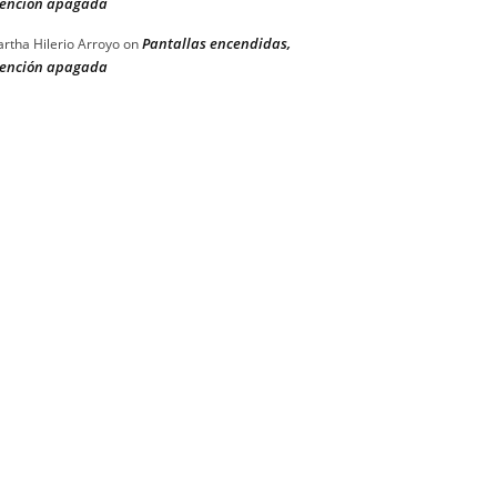
ención apagada
Pantallas encendidas,
rtha Hilerio Arroyo
on
ención apagada