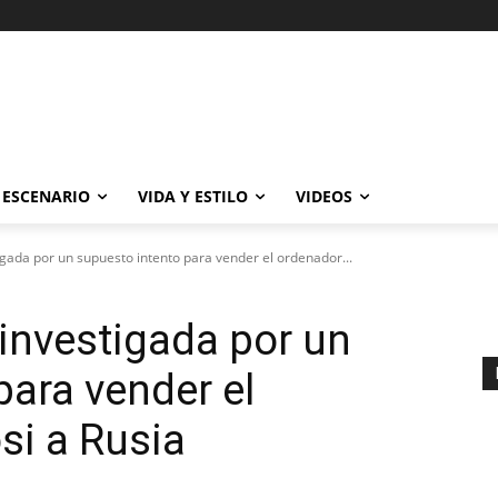
ESCENARIO
VIDA Y ESTILO
VIDEOS
igada por un supuesto intento para vender el ordenador...
 investigada por un
para vender el
si a Rusia