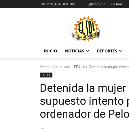
Saturday, August 8, 2026
Sign in / Join
Buy now!
INICIO
NOTICIAS
DEPORTES
Home
Actualidad
EE.UU.
Detenida la mujer invest
EE.UU.
Detenida la mujer
supuesto intento 
ordenador de Pelo