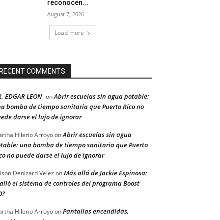
reconocen...
August 7, 2026
Load more
RECENT COMMENTS
R. EDGAR LEON
Abrir escuelas sin agua potable:
on
a bomba de tiempo sanitaria que Puerto Rico no
ede darse el lujo de ignorar
Abrir escuelas sin agua
rtha Hilerio Arroyo
on
table: una bomba de tiempo sanitaria que Puerto
co no puede darse el lujo de ignorar
Más allá de Jackie Espinosa:
ison Denizard Velez
on
alló el sistema de controles del programa Boost
0?
Pantallas encendidas,
rtha Hilerio Arroyo
on