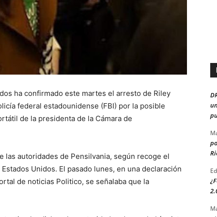
dos ha confirmado este martes el arresto de Riley
D
un
olicía federal estadounidense (FBI) por la posible
pu
rtátil de la presidenta de la Cámara de
Ma
po
Ri
e las autoridades de Pensilvania, según recoge el
 Estados Unidos. El pasado lunes, en una declaración
Ed
¿F
rtal de noticias Politico, se señalaba que la
2.
Ma