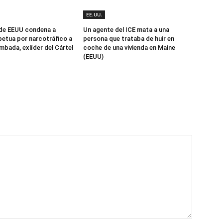
EE.UU.
 de EEUU condena a
Un agente del ICE mata a una
etua por narcotráfico a
persona que trataba de huir en
mbada, exlíder del Cártel
coche de una vivienda en Maine
(EEUU)