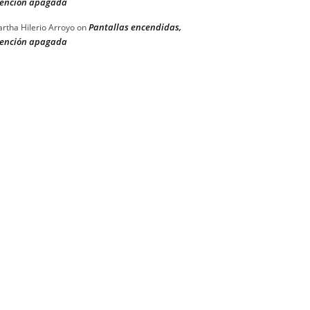
ención apagada
Pantallas encendidas,
rtha Hilerio Arroyo
on
ención apagada