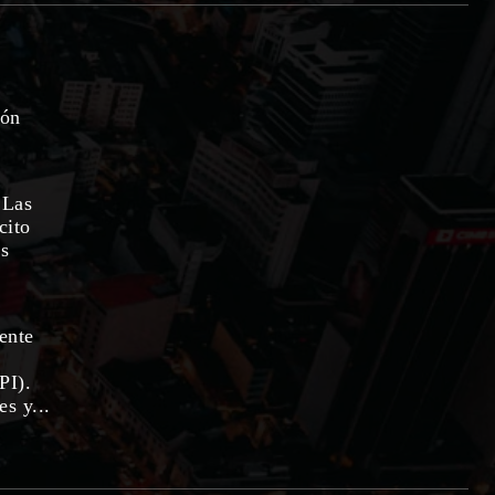
ión
 Las
cito
as
rente
PI).
s y...