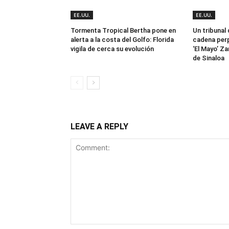
EE.UU.
EE.UU.
Tormenta Tropical Bertha pone en
Un tribunal
alerta a la costa del Golfo: Florida
cadena perp
vigila de cerca su evolución
‘El Mayo’ Za
de Sinaloa
LEAVE A REPLY