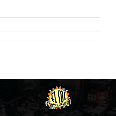
Name:*
Email:*
Website: