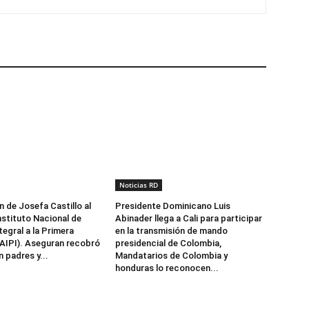
Noticias RD
n de Josefa Castillo al
Presidente Dominicano Luis
nstituto Nacional de
Abinader llega a Cali para participar
egral a la Primera
en la transmisión de mando
NAIPI). Aseguran recobró
presidencial de Colombia,
 padres y...
Mandatarios de Colombia y
honduras lo reconocen...