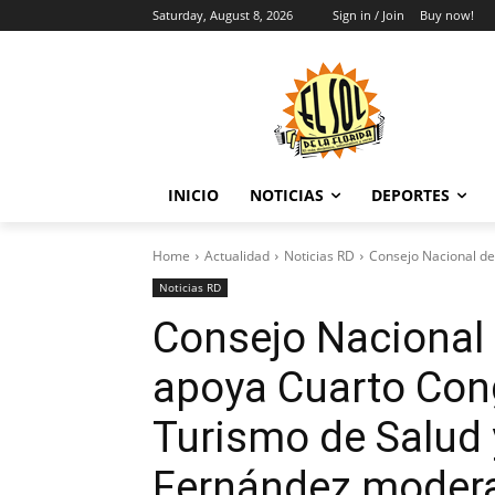
Saturday, August 8, 2026
Sign in / Join
Buy now!
INICIO
NOTICIAS
DEPORTES
Home
Actualidad
Noticias RD
Consejo Nacional de
Noticias RD
Consejo Nacional
apoya Cuarto Cong
Turismo de Salud 
Fernández modera