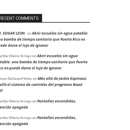
RECENT COMMENTS
R. EDGAR LEON
Abrir escuelas sin agua potable:
on
a bomba de tiempo sanitaria que Puerto Rico no
ede darse el lujo de ignorar
Abrir escuelas sin agua
rtha Hilerio Arroyo
on
table: una bomba de tiempo sanitaria que Puerto
co no puede darse el lujo de ignorar
Más allá de Jackie Espinosa:
ison Denizard Velez
on
alló el sistema de controles del programa Boost
0?
Pantallas encendidas,
rtha Hilerio Arroyo
on
ención apagada
Pantallas encendidas,
rtha Hilerio Arroyo
on
ención apagada