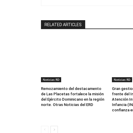
RELATED ARTICLES
Noticias RD
Noticias RD
Remozamiento del destacamento
Gran gestio
de Las Placetas fortalece la misión
frente del I
del Ejército Dominicano en la región
Atención Int
norte. Otras Noticias del ERD
Infancia (I
confianza en