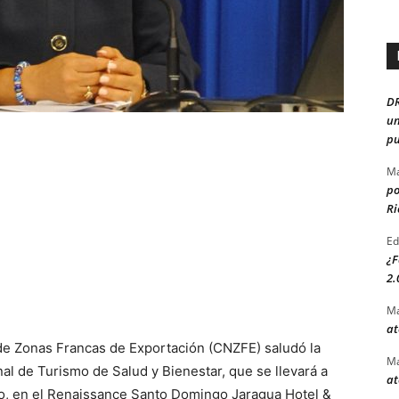
D
un
pu
Ma
po
Ri
Ed
¿F
2.
Ma
at
 de Zonas Francas de Exportación (CNZFE) saludó la
Ma
al de Turismo de Salud y Bienestar, que se llevará a
at
mo, en el Renaissance Santo Domingo Jaragua Hotel &