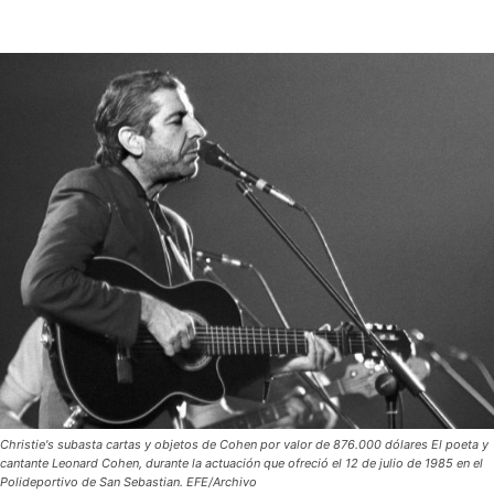
Christie's subasta cartas y objetos de Cohen por valor de 876.000 dólares El poeta y
cantante Leonard Cohen, durante la actuación que ofreció el 12 de julio de 1985 en el
Polideportivo de San Sebastian. EFE/Archivo