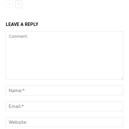
LEAVE A REPLY
Comment:
Na
Ema
Web