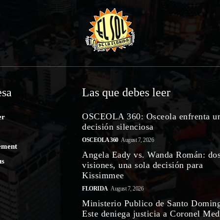
sa
Las que debes leer
OSCEOLA 360: Osceola enfrenta u
er
decisión silenciosa
OSCEOLA 360
August 7, 2026
ement
Angela Eady vs. Wanda Román: do
us
visiones, una sola decisión para
Kissimmee
FLORIDA
August 7, 2026
Ministerio Publico de Santo Domin
Este deniega justicia a Coronel Med