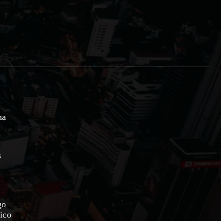
na
s
go
ico