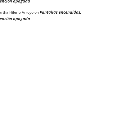
ención apagada
Pantallas encendidas,
rtha Hilerio Arroyo
on
ención apagada