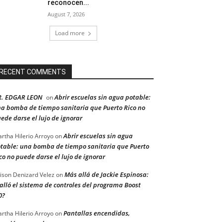
reconocen...
August 7, 2026
Load more
RECENT COMMENTS
R. EDGAR LEON
Abrir escuelas sin agua potable:
on
a bomba de tiempo sanitaria que Puerto Rico no
ede darse el lujo de ignorar
Abrir escuelas sin agua
rtha Hilerio Arroyo
on
table: una bomba de tiempo sanitaria que Puerto
co no puede darse el lujo de ignorar
Más allá de Jackie Espinosa:
ison Denizard Velez
on
alló el sistema de controles del programa Boost
0?
Pantallas encendidas,
rtha Hilerio Arroyo
on