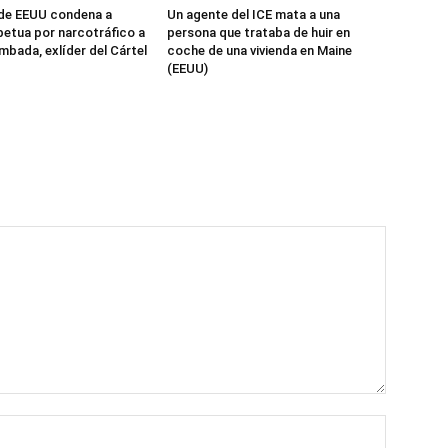
 de EEUU condena a
Un agente del ICE mata a una
etua por narcotráfico a
persona que trataba de huir en
mbada, exlíder del Cártel
coche de una vivienda en Maine
(EEUU)
Name:*