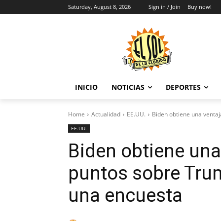
Saturday, August 8, 2026
Sign in / Join
Buy now!
INICIO
NOTICIAS
DEPORTES
Home
Actualidad
EE.UU.
Biden obtiene una ventaj
EE.UU.
Biden obtiene una
puntos sobre Tru
una encuesta