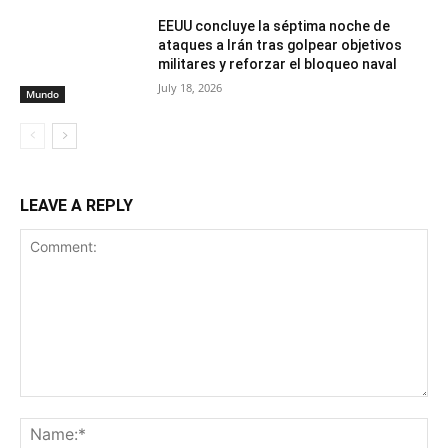
EEUU concluye la séptima noche de
ataques a Irán tras golpear objetivos
militares y reforzar el bloqueo naval
July 18, 2026
Mundo
LEAVE A REPLY
Comment:
Na