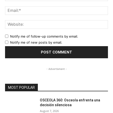
Ema
Web
Notify me of follow-up comments by email.
Notify me of new posts by email.
- Advertisment -
MOST POPULAR
OSCEOLA 360: Osceola enfrenta una
decisión silenciosa
August 7, 2026