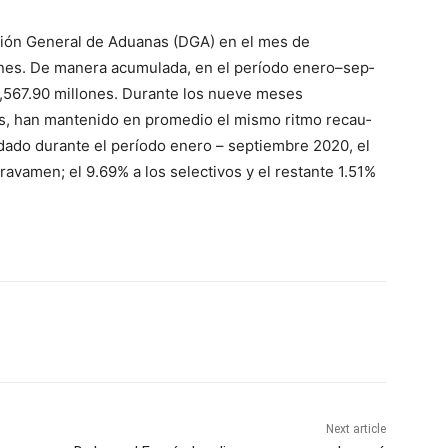
ción Gene­ral de Aduanas (DGA) en el mes de
­nes. De manera acumulada, en el período enero–sep­
567.90 millones. Durante los nue­ve meses
s, han mantenido en prome­dio el mismo ritmo recau­
dado durante el período enero – septiem­bre 2020, el
ravamen; el 9.69% a los se­lectivos y el restante 1.51%
Next article