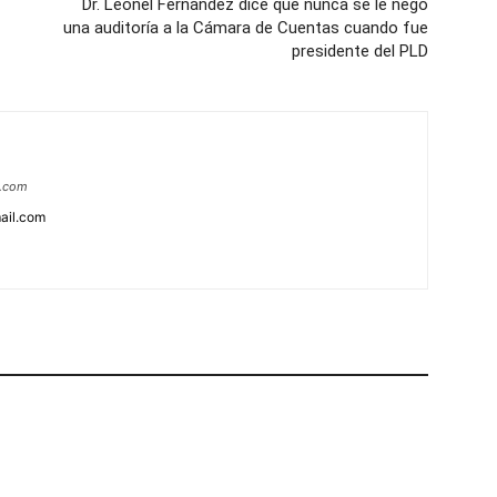
Dr. Leonel Fernández dice que nunca se le negó
una auditoría a la Cámara de Cuentas cuando fue
presidente del PLD
a.com
ail.com