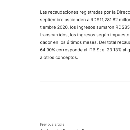
Las recaudaciones registra­das por la Direc
septiembre ascien­den a RD$11,281.82 millo
tiembre 2020, los ingresos sumaron RD$85,
transcurridos, los ingresos según impuesto
dador en los últimos meses. Del total recau
64.90% corres­ponde al ITBIS; el 23.13% al g
a otros conceptos.
Share
Previous article