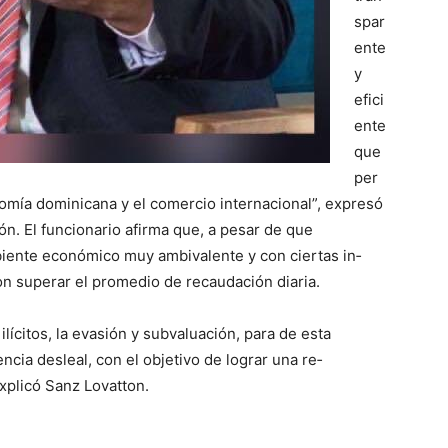
spar
ente
y
efici
ente
que
per
nomía dominicana y el comercio internacional”, expresó
ón. El funcionario afirma que, a pesar de que
iente económico muy ambivalente y con ciertas in­
n superar el promedio de recaudación diaria.
íci­tos, la evasión y subvalua­ción, para de esta
cia desleal, con el objetivo de lograr una re­
explicó Sanz Lovatton.