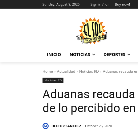
Sunday, August 9, 2026
Sign in / Join
Buy now!
INICIO
NOTICIAS
DEPORTES
Home
Actualidad
Noticias RD
Aduanas recauda en 
Noticias RD
Aduanas recauda 
de lo percibido en
HECTOR SANCHEZ
October 26, 2020