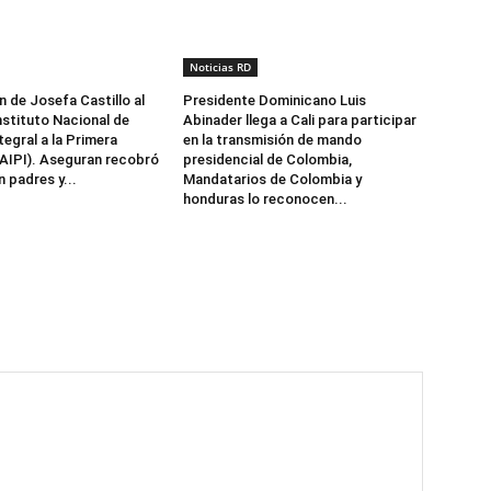
Noticias RD
n de Josefa Castillo al
Presidente Dominicano Luis
nstituto Nacional de
Abinader llega a Cali para participar
egral a la Primera
en la transmisión de mando
NAIPI). Aseguran recobró
presidencial de Colombia,
 padres y...
Mandatarios de Colombia y
honduras lo reconocen...