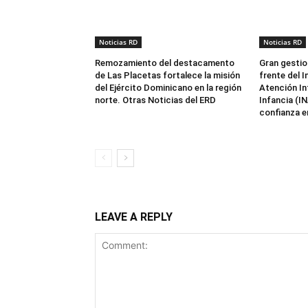
Noticias RD
Noticias RD
Remozamiento del destacamento
Gran gestio
de Las Placetas fortalece la misión
frente del I
del Ejército Dominicano en la región
Atención Int
norte. Otras Noticias del ERD
Infancia (I
confianza en
LEAVE A REPLY