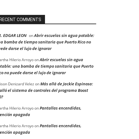
RECENT COMMENTS
R. EDGAR LEON
Abrir escuelas sin agua potable:
on
a bomba de tiempo sanitaria que Puerto Rico no
ede darse el lujo de ignorar
Abrir escuelas sin agua
rtha Hilerio Arroyo
on
table: una bomba de tiempo sanitaria que Puerto
co no puede darse el lujo de ignorar
Más allá de Jackie Espinosa:
ison Denizard Velez
on
alló el sistema de controles del programa Boost
0?
Pantallas encendidas,
rtha Hilerio Arroyo
on
ención apagada
Pantallas encendidas,
rtha Hilerio Arroyo
on
ención apagada