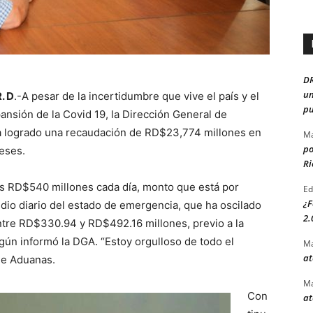
D
un
. D
.-A pesar de la incertidumbre que vive el país y el
pu
nsión de la Co­vid 19, la Dirección Gene­ral de
 lo­grado una recaudación de RD$23,774 millones en
Ma
po
eses.
Ri
os RD$540 millones cada día, monto que está por
Ed
¿F
io diario del es­tado de emergencia, que ha oscilado
2.
­tre RD$330.94 y RD$492.16 millones, previo a la
gún informó la DGA. “Estoy orgulloso de to­do el
Ma
at
e Adua­nas.
Ma
Con
at