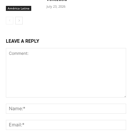
July 23, 2026
América Latina
LEAVE A REPLY
Comment:
Na
Ema