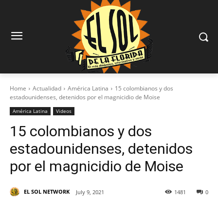
Home
Actualidad
América Latina
15 colombianos y dos
estadounidenses, detenidos por el magnicidio de Moise
América Latina
Videos
15 colombianos y dos
estadounidenses, detenidos
por el magnicidio de Moise
EL SOL NETWORK
July 9, 2021
1481
0