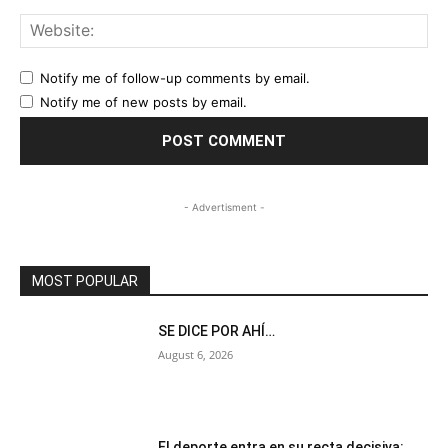
Web
Notify me of follow-up comments by email.
Notify me of new posts by email.
- Advertisment -
MOST POPULAR
SE DICE POR AHÍ…
August 6, 2026
El deporte entra en su recta decisiva: