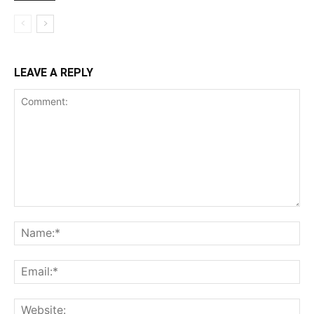
LEAVE A REPLY
Comment:
Na
Ema
Web