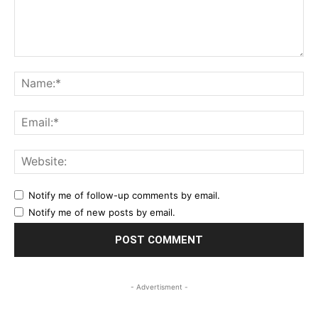
Comment:
Na
Ema
Web
Notify me of follow-up comments by email.
Notify me of new posts by email.
- Advertisment -