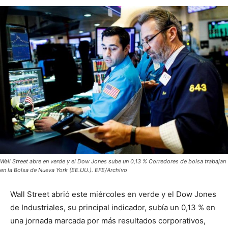
Wall Street abre en verde y el Dow Jones sube un 0,13 % Corredores de bolsa trabajan
en la Bolsa de Nueva York (EE.UU.). EFE/Archivo
Wall Street abrió este miércoles en verde y el Dow Jones
de Industriales, su principal indicador, subía un 0,13 % en
una jornada marcada por más resultados corporativos,