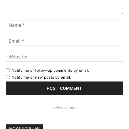
Comment:
Na
Ema
Web
Notify me of follow-up comments by email.
Notify me of new posts by email.
- Advertisment -
MOST POPULAR