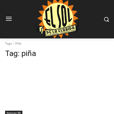
Tags
Piña
Tag:
piña
Noticias RD