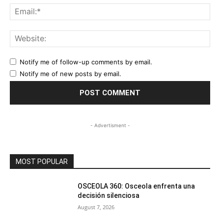
Ema
Web
Notify me of follow-up comments by email.
Notify me of new posts by email.
- Advertisment -
MOST POPULAR
OSCEOLA 360: Osceola enfrenta una
decisión silenciosa
August 7, 2026