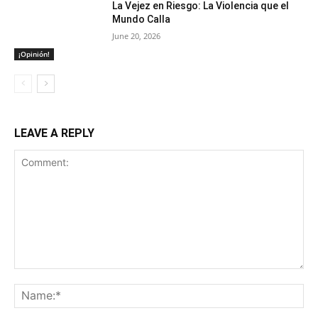
La Vejez en Riesgo: La Violencia que el
Mundo Calla
June 20, 2026
¡Opinión!
LEAVE A REPLY
Comment:
Na