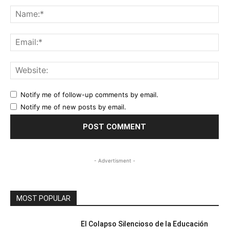
Na
Ema
Web
Notify me of follow-up comments by email.
Notify me of new posts by email.
- Advertisment -
MOST POPULAR
El Colapso Silencioso de la Educación