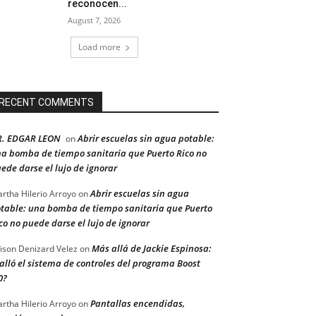
reconocen...
August 7, 2026
Load more
RECENT COMMENTS
R. EDGAR LEON
Abrir escuelas sin agua potable:
on
a bomba de tiempo sanitaria que Puerto Rico no
ede darse el lujo de ignorar
Abrir escuelas sin agua
rtha Hilerio Arroyo
on
table: una bomba de tiempo sanitaria que Puerto
co no puede darse el lujo de ignorar
Más allá de Jackie Espinosa:
ison Denizard Velez
on
alló el sistema de controles del programa Boost
0?
Pantallas encendidas,
rtha Hilerio Arroyo
on