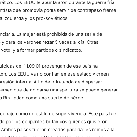
rático. Los EEUU le apuntalaron durante la guerra fría
tista que promovía podía servir de contrapeso frente
la izquierda y los pro-soviéticos.
enciaria. La mujer está prohibida de una serie de
 y para los varones rezar 5 veces al día. Otras
voto, y a formar partidos o sindicatos.
uicidas del 11.09.01 provengan de ese país ha
gton. Los EEUU ya no confían en ese estado y creen
esión interna. A fin de ir tratando de dispersar
. Temen que de no darse una apertura se puede generar
a a Bin Laden como una suerte de héroe.
eonaje como un estilo de supervivencia. Este país fue,
eñado por los ocupantes británicos quienes quisieron
 Ambos países fueron creados para darles reinos a la