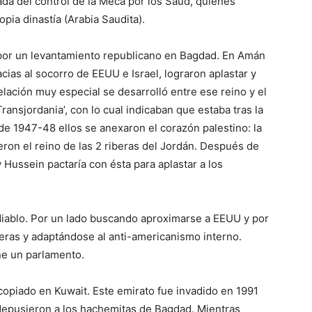
ada del control de la Meca por los Saud, quienes
pia dinastía (Arabia Saudita).
por un levantamiento republicano en Bagdad. En Amán
cias al socorro de EEUU e Israel, lograron aplastar y
lación muy especial se desarrolló entre ese reino y el
ransjordania’, con lo cual indicaban que estaba tras la
l de 1947-48 ellos se anexaron el corazón palestino: la
eron el reino de las 2 riberas del Jordán. Después de
 Hussein pactaría con ésta para aplastar a los
l diablo. Por un lado buscando aproximarse a EEUU y por
jeras y adaptándose al anti-americanismo interno.
ne un parlamento.
copiado en Kuwait. Este emirato fue invadido en 1991
depusieron a los hachemitas de Bagdad. Mientras