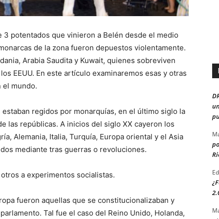
de 3 potentados que vinieron a Belén desde el medio
s monarcas de la zona fueron depuestos violentamente.
dania, Arabia Saudita y Kuwait, quienes sobreviven
de los EEUU. En este artículo examinaremos esas y otras
n el mundo.
D
un
s estaban regidos por monarquías, en el último siglo la
pu
e las repúblicas. A inicios del siglo XX cayeron los
Ma
, Alemania, Italia, Turquía, Europa oriental y el Asia
po
dos mediante tras guerras o revoluciones.
Ri
Ed
otros a experimentos socialistas.
¿F
2.
opa fueron aquellas que se constitucionalizaban y
Ma
 parlamento. Tal fue el caso del Reino Unido, Holanda,