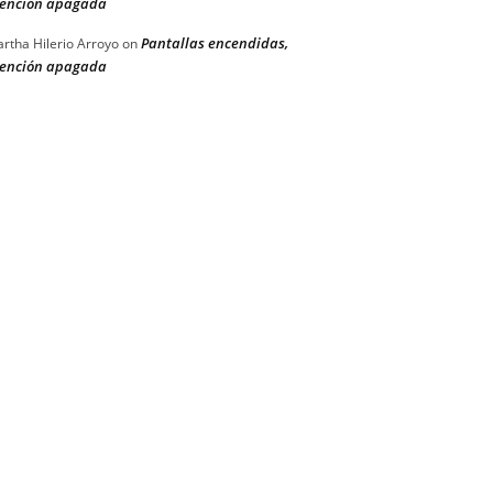
ención apagada
Pantallas encendidas,
rtha Hilerio Arroyo
on
ención apagada