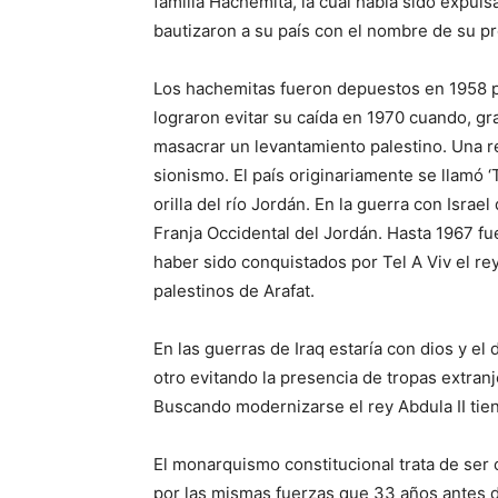
familia Hachemita, la cual había sido expuls
bautizaron a su país con el nombre de su pro
Los hachemitas fueron depuestos en 1958 
lograron evitar su caída en 1970 cuando, gra
masacrar un levantamiento palestino. Una re
sionismo. El país originariamente se llamó ‘T
orilla del río Jordán. En la guerra con Israe
Franja Occidental del Jordán. Hasta 1967 fu
haber sido conquistados por Tel A Viv el rey
palestinos de Arafat.
En las guerras de Iraq estaría con dios y e
otro evitando la presencia de tropas extran
Buscando modernizarse el rey Abdula II tie
El monarquismo constitucional trata de ser 
por las mismas fuerzas que 33 años antes 