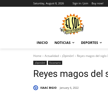
Saturday, August 8, 2026
Sign in / Join
Buy now!
INICIO
NOTICIAS
DEPORTES
Home
Actualidad
¡Opinión!
Reyes magos del siglo 
¡Opinión!
Escenario
Reyes magos del s
ISAAC BIGIO
January 6, 2022
Share