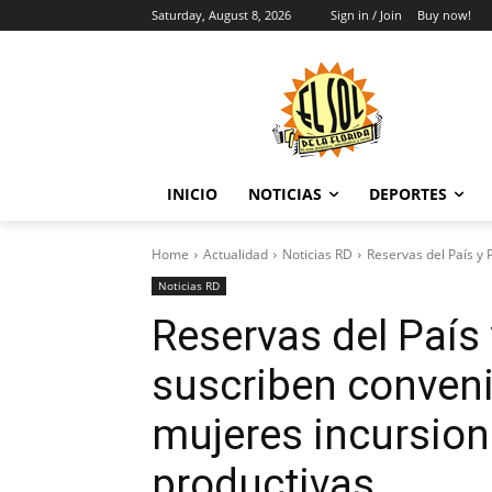
Saturday, August 8, 2026
Sign in / Join
Buy now!
INICIO
NOTICIAS
DEPORTES
Home
Actualidad
Noticias RD
Reservas del País y
Noticias RD
Reservas del País
suscriben conven
mujeres incursion
productivas.