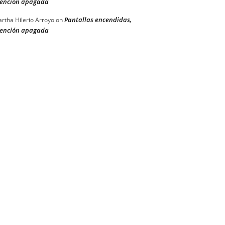
ención apagada
Pantallas encendidas,
rtha Hilerio Arroyo
on
ención apagada