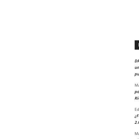
D
un
pu
Ma
po
Ri
Ed
¿F
2.
Ma