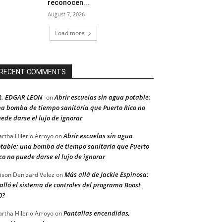
reconocen...
August 7, 2026
Load more
RECENT COMMENTS
R. EDGAR LEON
Abrir escuelas sin agua potable:
on
a bomba de tiempo sanitaria que Puerto Rico no
ede darse el lujo de ignorar
Abrir escuelas sin agua
rtha Hilerio Arroyo
on
table: una bomba de tiempo sanitaria que Puerto
co no puede darse el lujo de ignorar
Más allá de Jackie Espinosa:
ison Denizard Velez
on
alló el sistema de controles del programa Boost
0?
Pantallas encendidas,
rtha Hilerio Arroyo
on