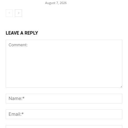
August 7, 2026
LEAVE A REPLY
Comment:
Na
Ema
Web