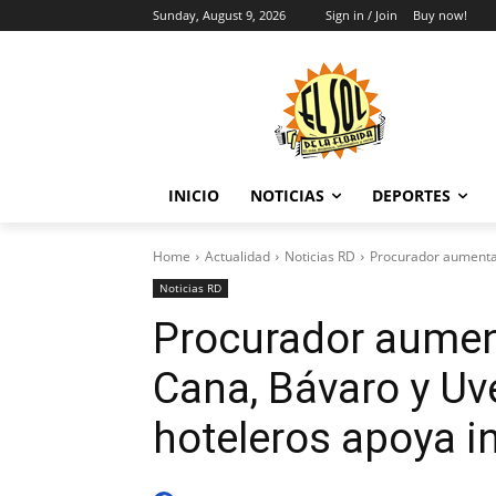
Sunday, August 9, 2026
Sign in / Join
Buy now!
INICIO
NOTICIAS
DEPORTES
Home
Actualidad
Noticias RD
Procurador aumenta f
Noticias RD
Procurador aument
Cana, Bávaro y Uve
hoteleros apoya in