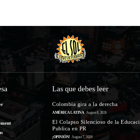
sa
Las que debes leer
Colombia gira a la derecha
er
AMÉRICA LATINA
August 8, 2026
El Colapso Silencioso de la Educac
ement
Publica en PR
us
¡OPINIÓN!
August 7, 2026