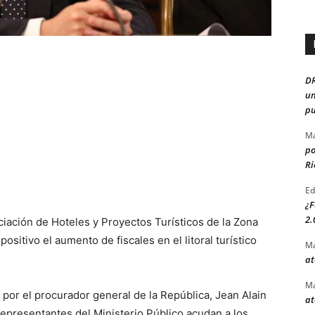
D
un
pu
Ma
po
Ri
Ed
¿F
2.
iación de Hoteles y Proyectos Turísticos de la Zona
sitivo el aumento de fiscales en el litoral turístico
Ma
at
Ma
or el procurador general de la República, Jean Alain
at
epresentantes del Ministerio Público acudan a los