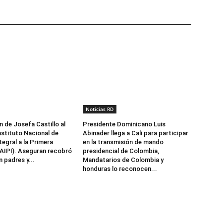
Noticias RD
n de Josefa Castillo al
Presidente Dominicano Luis
nstituto Nacional de
Abinader llega a Cali para participar
egral a la Primera
en la transmisión de mando
NAIPI). Aseguran recobró
presidencial de Colombia,
 padres y...
Mandatarios de Colombia y
honduras lo reconocen...