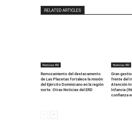
RELATED ARTICLES
Noticias RD
Noticias RD
Remozamiento del destacamento
Gran gestio
de Las Placetas fortalece la misión
frente del I
del Ejército Dominicano en la región
Atención Int
norte. Otras Noticias del ERD
Infancia (I
confianza en