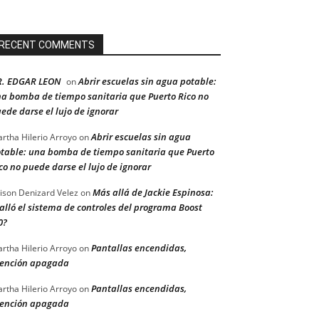
RECENT COMMENTS
R. EDGAR LEON
Abrir escuelas sin agua potable:
on
a bomba de tiempo sanitaria que Puerto Rico no
ede darse el lujo de ignorar
Abrir escuelas sin agua
rtha Hilerio Arroyo
on
table: una bomba de tiempo sanitaria que Puerto
co no puede darse el lujo de ignorar
Más allá de Jackie Espinosa:
ison Denizard Velez
on
alló el sistema de controles del programa Boost
0?
Pantallas encendidas,
rtha Hilerio Arroyo
on
ención apagada
Pantallas encendidas,
rtha Hilerio Arroyo
on
ención apagada