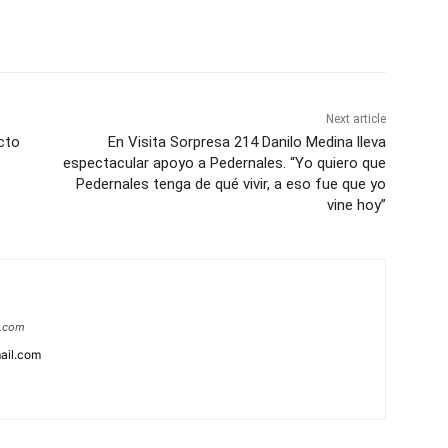
Next article
cto
En Visita Sorpresa 214 Danilo Medina lleva
espectacular apoyo a Pedernales. “Yo quiero que
Pedernales tenga de qué vivir, a eso fue que yo
vine hoy”
a.com
ail.com