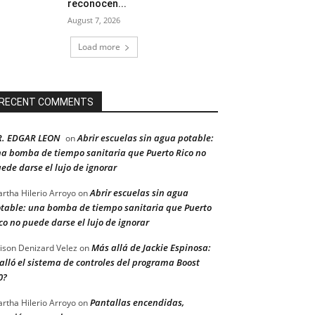
reconocen...
August 7, 2026
Load more
RECENT COMMENTS
R. EDGAR LEON
Abrir escuelas sin agua potable:
on
a bomba de tiempo sanitaria que Puerto Rico no
ede darse el lujo de ignorar
Abrir escuelas sin agua
rtha Hilerio Arroyo
on
table: una bomba de tiempo sanitaria que Puerto
co no puede darse el lujo de ignorar
Más allá de Jackie Espinosa:
ison Denizard Velez
on
alló el sistema de controles del programa Boost
0?
Pantallas encendidas,
rtha Hilerio Arroyo
on