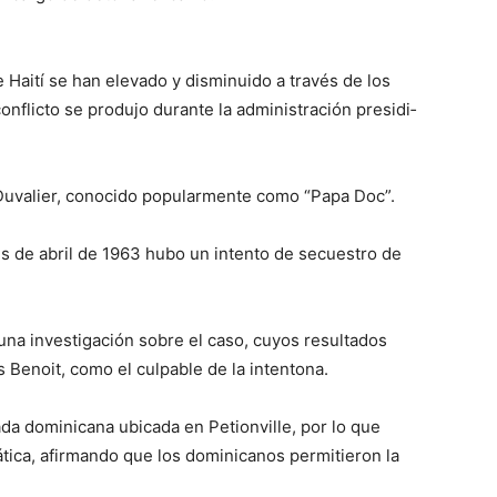
e Haití se han elevado y disminuido a través de los
nflicto se produjo duran­te la administración presidi­
s Duvalier, conocido popularmente co­mo “Papa Doc”.
es de abril de 1963 hubo un in­tento de secuestro de
na investigación sobre el ca­so, cuyos resultados
s Benoit, como el culpable de la intentona.
da domi­nicana ubicada en Petion­ville, por lo que
ática, afirmando que los dominicanos permitie­ron la