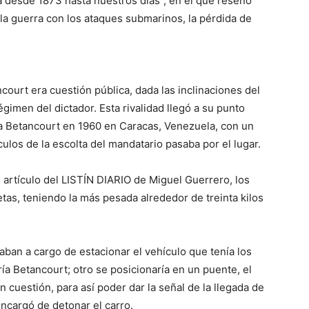
a desde 1873 hasta nuestros días”, en el que reseñó
 la guerra con los ataques submarinos, la pérdida de
.
court era cuestión pública, dada las inclinaciones del
égimen del dic­tador. Esta rivalidad llegó a su punto
a Betancourt en 1960 en Ca­racas, Venezuela, con un
ulos de la escolta del mandatario pa­saba por el lugar.
 artí­culo del LISTÍN DIARIO de Miguel Guerrero, los
etas, teniendo la más pesada alrededor de treinta kilos
aban a cargo de estacionar el vehí­culo que tenía los
ía Betancourt; otro se posicionaría en un puen­te, el
en cuestión, para así poder dar la señal de la llegada de
 encargó de detonar el carro.