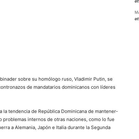
at
Ma
at
Abinader sobre su homólogo ruso, Vladimir Putin, se
encontronazos de mandatarios dominicanos con líderes
n a la tendencia de República Dominicana de mantener­
 o pro­blemas internos de otras naciones, como lo fue
erra a Ale­mania, Japón e Italia du­rante la Segunda