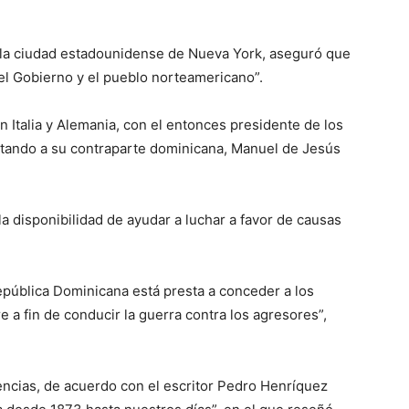
n la ciudad estadounidense de Nueva York, aseguró que
 el Gobierno y el pue­blo norteamericano”.
n Italia y Alemania, con el entonces presidente de los
citando a su contra­parte dominicana, Manuel de Jesús
 la dis­ponibilidad de ayudar a lu­char a favor de causas
públi­ca Dominicana está pres­ta a conceder a los
e a fin de conducir la guerra contra los agreso­res”,
cias, de acuerdo con el escritor Pe­dro Henríquez