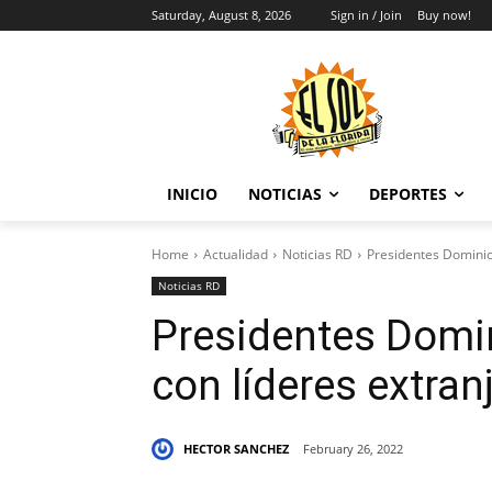
Saturday, August 8, 2026
Sign in / Join
Buy now!
INICIO
NOTICIAS
DEPORTES
Home
Actualidad
Noticias RD
Presidentes Dominic
Noticias RD
Presidentes Domi
con líderes extran
HECTOR SANCHEZ
February 26, 2022