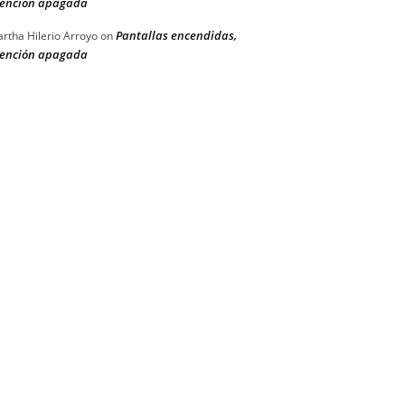
ención apagada
Pantallas encendidas,
rtha Hilerio Arroyo
on
ención apagada