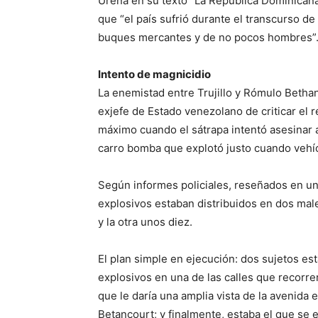
Ureña en su texto “La República Domi­nican
que “el país sufrió durante el transcurso de
buques mercantes y de no pocos hombres”
Intento de magnicidio
La enemistad entre Truji­llo y Rómulo Bethan
exje­fe de Estado venezolano de criticar el r
máximo cuando el sátrapa intentó asesinar 
ca­rro bomba que explotó jus­to cuando vehíc
Según informes policia­les, reseñados en un
explo­sivos estaban distribuidos en dos mal
y la otra unos diez.
El plan simple en ejecu­ción: dos sujetos est
explosi­vos en una de las calles que recorrer
que le daría una am­plia vista de la avenida 
Be­tancourt; y finalmente, es­taba el que se