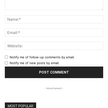
Comment:
Na
Ema
Web
Notify me of follow-up comments by email.
Notify me of new posts by email.
- Advertisment -
MOST POPULAR