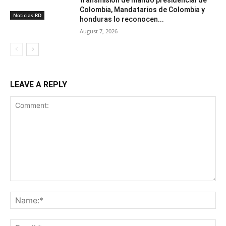
transmisión de mando presidencial de
Colombia, Mandatarios de Colombia y
Noticias RD
honduras lo reconocen...
August 7, 2026
LEAVE A REPLY
Comment:
Na
Ema