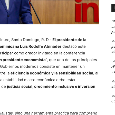
D
un
pu
Intec, Santo Domingo, R. D.-
El presidente de la
Ma
ominicana Luis Rodolfo Abinader
destacó este
po
Ri
articipar como orador invitado en la conferencia
n presidente economista”,
que uno de los principales
Ed
s Gobiernos modernos consiste en mantener un
¿F
2.
ntre la
eficiencia económica y la sensibilidad social
, al
 la estabilidad macroeconómica debe estar
Ma
a de
justicia social, crecimiento inclusivo e inversión
at
Ma
at
ialistas, sino una herramienta práctica para comprend