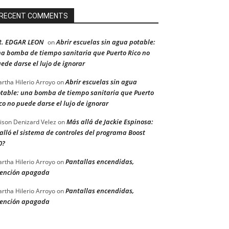
RECENT COMMENTS
R. EDGAR LEON
Abrir escuelas sin agua potable:
on
a bomba de tiempo sanitaria que Puerto Rico no
ede darse el lujo de ignorar
Abrir escuelas sin agua
rtha Hilerio Arroyo
on
table: una bomba de tiempo sanitaria que Puerto
co no puede darse el lujo de ignorar
Más allá de Jackie Espinosa:
ison Denizard Velez
on
alló el sistema de controles del programa Boost
0?
Pantallas encendidas,
rtha Hilerio Arroyo
on
ención apagada
Pantallas encendidas,
rtha Hilerio Arroyo
on
ención apagada