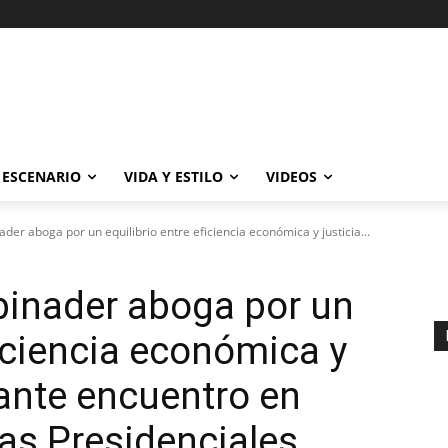
ESCENARIO
VIDA Y ESTILO
VIDEOS
ader aboga por un equilibrio entre eficiencia económica y justicia...
binader aboga por un
ficiencia económica y
rante encuentro en
ias Presidenciales