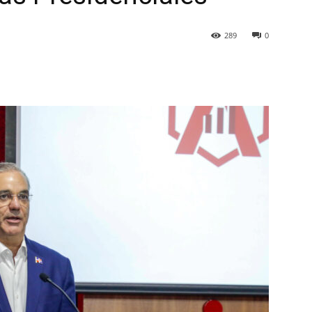
289
0