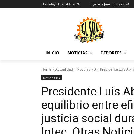
Thursday, August 6, 2026
Sign in / Join
Buy now!
INICIO
NOTICIAS
DEPORTES
Home
Actualidad
Noticias RD
Presidente Luis Abin
Noticias RD
Presidente Luis A
equilibrio entre e
justicia social du
Intec. Otras Notic