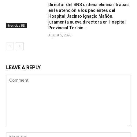
Director del SNS ordena eliminar trabas
en la atención a los pacientes del
Hospital Jacinto Ignacio Mañón.
juramenta nueva directora en Hospital
Noticias RD
Provincial Toribio...
August 5, 2026
LEAVE A REPLY
Comment:
Na