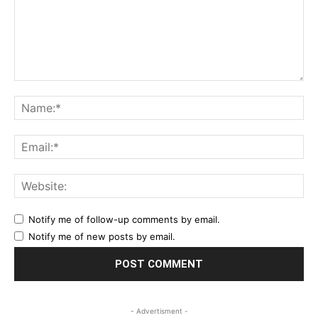
Comment:
Na
Ema
Web
Notify me of follow-up comments by email.
Notify me of new posts by email.
- Advertisment -